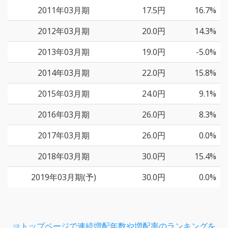
2011年03月期
17.5円
16.7%
2012年03月期
20.0円
14.3%
2013年03月期
19.0円
-5.0%
2014年03月期
22.0円
15.8%
2015年03月期
24.0円
9.1%
2016年03月期
26.0円
8.3%
2017年03月期
26.0円
0.0%
2018年03月期
30.0円
15.4%
2019年03月期(予)
30.0円
0.0%
⇒トップページで連続増配年数や増配率のランキングを