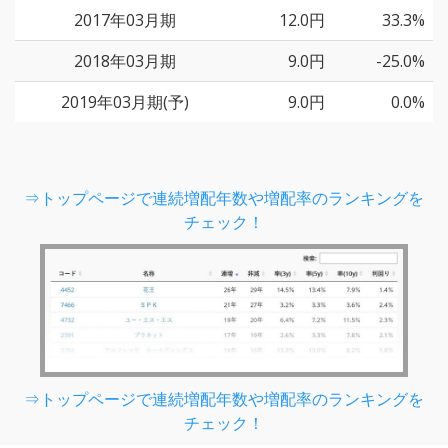
2017年03月期
12.0円
33.3%
2018年03月期
9.0円
-25.0%
2019年03月期(予)
9.0円
0.0%
⇒トップページで連続増配年数や増配率のランキングを
チェック！
⇒トップページで連続増配年数や増配率のランキングを
チェック！